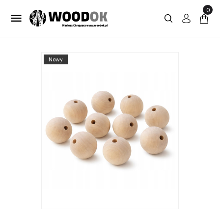
0

Nowy