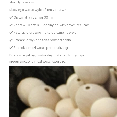
skandynawskim
Dlaczego warto wybrać ten zestaw?
✔️ Optymalny rozmiar 30 mm
✔️ Zestaw 10 sztuk – idealny do większych realizacji
✔️ Naturalne drewno – ekologiczne i trwałe
✔️ Starannie wykończona powierzchnia
✔️ Szerokie możliwości personalizacji
Postaw na jakość i naturalny materiał, który daje
nieograniczone możliwości twórcze.