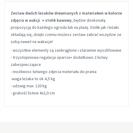
Zestaw dwóch lezaków drewnianych z materiałem w kolorze
zdjęcia w aukcji + stolik kawowy
, będzie doskonałą
propozycją do każdego ogrodu lub na plażę. Stolik jak i leżaki
składają się, dzięki czemu możesz zestaw zabrać wszędzie ze
sobą nawet na wakacje!
- wszystkie elementy są zaokrąglone i starannie wyszlifowane
- trzystopniowa regulacja oparcia+ dodatkowo 2 listwy
zabezpieczajace
- mozliwosc łatwego zdjecia materiału do prania
-waga leżaka to ok 4,5 kg
- udzwig max 120 kg
- grubość listew 4x2,0 cm