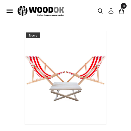
0

Nowy