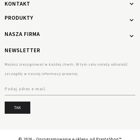
KONTAKT

PRODUKTY

NASZA FIRMA

NEWSLETTER
Możesz zrezygnować w każdej chwili. W tym celu należy odnaleźć
szczegóły w naszej informacji prawnej.
© 2026 - Oprogramowanie e-sklepu od PrestaShop™