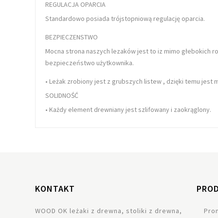
REGULACJA OPARCIA
Standardowo posiada
trójstopniową regulację oparcia
.
BEZPIECZENSTWO
Mocna strona naszych lezaków jest to iz mimo
głebokich 
bezpieczeństwo użytkownika.
• Leżak zrobiony jest z
grubszych listew
, dzięki temu jest 
SOLIDNOŚĆ
• Każdy element drewniany jest
szlifowany i zaokrąglony
.
KONTAKT
PRO
WOOD OK leżaki z drewna, stoliki z drewna,
Pro