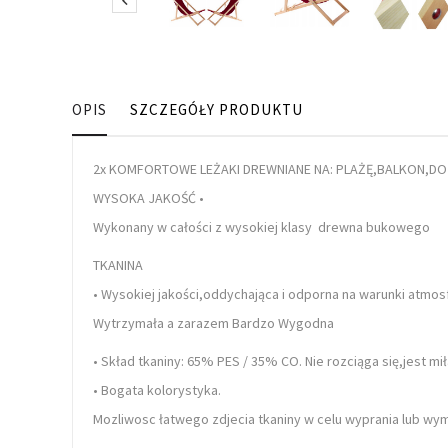

OPIS
SZCZEGÓŁY PRODUKTU
2x
KOMFORTOWE LEŻAKI DREWNIANE NA: PLAŻĘ,BALKON,D
WYSOKA JAKOŚĆ •
Wykonany w całości z wysokiej klasy
drewna bukowego
TKANINA
•
Wysokiej jakości,oddychająca i odporna na warunki atmo
Wytrzymała a zarazem Bardzo Wygodna
• Skład tkaniny:
65% PES / 35% CO.
Nie rozciąga się,jest mi
• Bogata kolorystyka.
Mozliwosc łatwego zdjecia tkaniny w celu wyprania lub wym