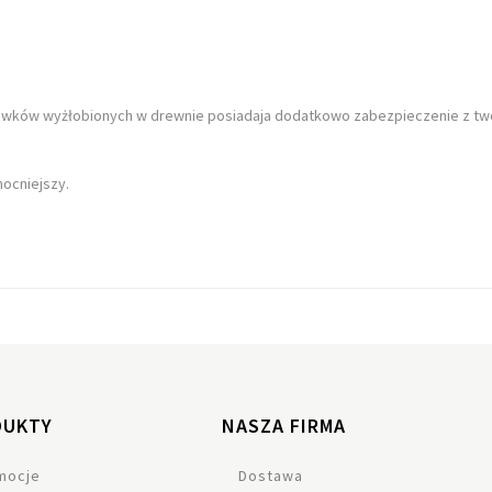
rowków
wyżłobionych w drewnie posiadaja dodatkowo
zabezpieczenie z t
mocniejszy.
DUKTY
NASZA FIRMA
mocje
Dostawa