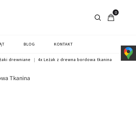
0
ĄT
BLOG
KONTAKT
żaki drewniane
4x Leżak z drewna bordowa tkanina
owa Tkanina