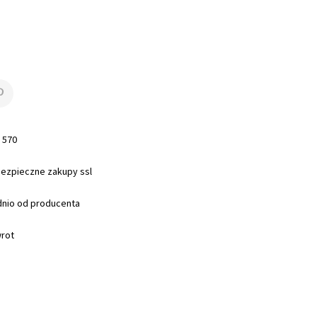
 570
bezpieczne zakupy ssl
dnio od producenta
wrot