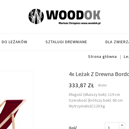
I DO LEŻAKÓW
SZTALUGI DREWNIANE
DLA ZWIERZ
Strona główna
Le
4x Leżak Z Drewna Bord
333,87 ZŁ
Brutto
Długość (dłuższy bok): 119 cm
Szerokość (krótszy bok): 60 cm
Wytrzymałość:120 kg
Ilość