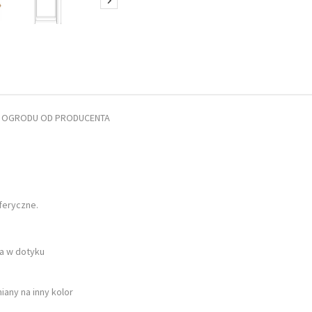

O OGRODU OD PRODUCENTA
sferyczne
.
ła w dotyku
iany na inny kolor